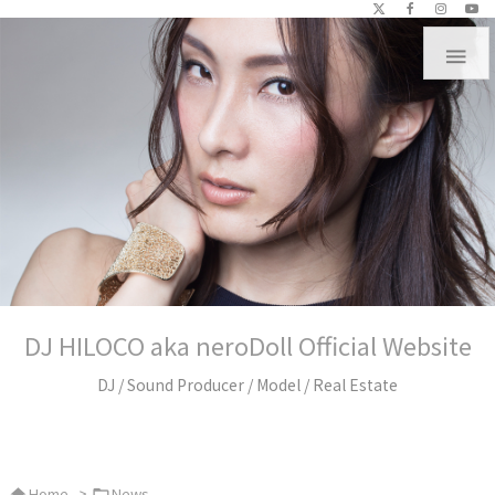

DJ HILOCO aka neroDoll Official Website
DJ / Sound Producer / Model / Real Estate
Home
>
News

